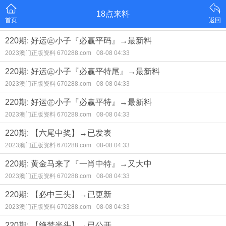
18点来料
首页
返回
220期: 好运㊣小子『必赢平码』→最新料
2023澳门正版资料 670288.com
08-08 04:33
220期: 好运㊣小子『必赢平特尾』→最新料
2023澳门正版资料 670288.com
08-08 04:33
220期: 好运㊣小子『必赢平特』→最新料
2023澳门正版资料 670288.com
08-08 04:33
220期: 【六尾中奖】→已发表
2023澳门正版资料 670288.com
08-08 04:33
220期: 黄金马来了『一肖中特』→又大中
2023澳门正版资料 670288.com
08-08 04:33
220期: 【必中三头】→已更新
2023澳门正版资料 670288.com
08-08 04:33
220期: 【绝禁半头】→已公开