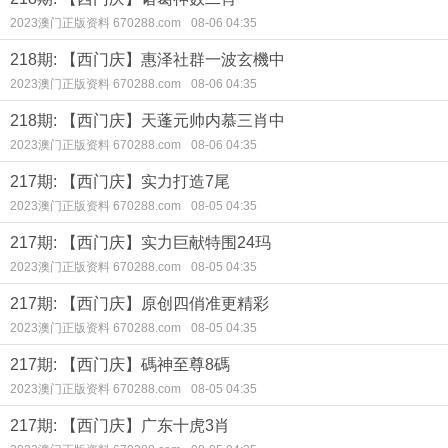
2023澳门正版资料 670288.com
08-06 04:35
218期: 【西门庆】惠泽社群一波玄機中
2023澳门正版资料 670288.com
08-06 04:35
218期: 【西门庆】天蓬元帅内慕三肖中
2023澳门正版资料 670288.com
08-06 04:35
217期: 【西门庆】实力打造7尾
2023澳门正版资料 670288.com
08-05 04:35
217期: 【西门庆】实力巨献特围24玛
2023澳门正版资料 670288.com
08-05 04:35
217期: 【西门庆】原创四俏准更精彩
2023澳门正版资料 670288.com
08-05 04:35
217期: 【西门庆】碼神至尊8碼
2023澳门正版资料 670288.com
08-05 04:35
217期: 【西门庆】广东十虎3肖