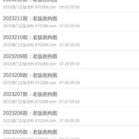
2023澳门正版资料 670288.com
08-01 05:30
2023211期：老版跑狗图
2023澳门正版资料 670288.com
07-31 05:30
2023210期：老版跑狗图
2023澳门正版资料 670288.com
07-30 05:30
2023209期：老版跑狗图
2023澳门正版资料 670288.com
07-29 05:30
2023208期：老版跑狗图
2023澳门正版资料 670288.com
07-28 05:30
2023207期：老版跑狗图
2023澳门正版资料 670288.com
07-27 05:30
2023206期：老版跑狗图
2023澳门正版资料 670288.com
07-26 05:30
2023205期：老版跑狗图