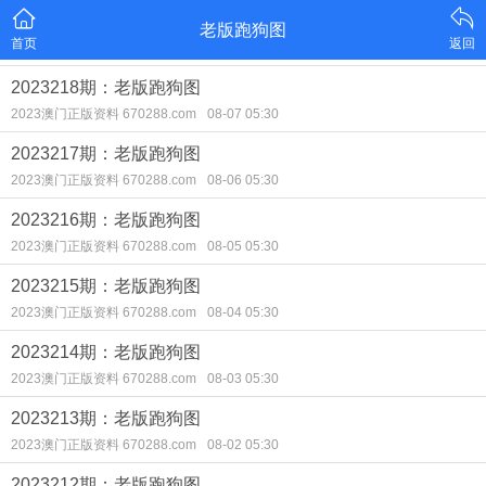
老版跑狗图
首页
返回
2023218期：老版跑狗图
2023澳门正版资料 670288.com
08-07 05:30
2023217期：老版跑狗图
2023澳门正版资料 670288.com
08-06 05:30
2023216期：老版跑狗图
2023澳门正版资料 670288.com
08-05 05:30
2023215期：老版跑狗图
2023澳门正版资料 670288.com
08-04 05:30
2023214期：老版跑狗图
2023澳门正版资料 670288.com
08-03 05:30
2023213期：老版跑狗图
2023澳门正版资料 670288.com
08-02 05:30
2023212期：老版跑狗图