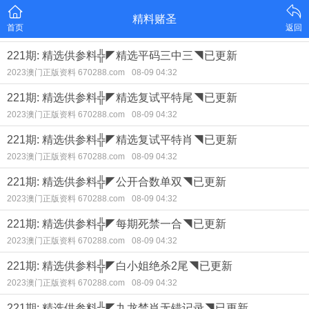
精料赌圣
首页
返回
221期: 精选供参料╬◤精选平码三中三◥已更新
2023澳门正版资料 670288.com
08-09 04:32
221期: 精选供参料╬◤精选复试平特尾◥已更新
2023澳门正版资料 670288.com
08-09 04:32
221期: 精选供参料╬◤精选复试平特肖◥已更新
2023澳门正版资料 670288.com
08-09 04:32
221期: 精选供参料╬◤公开合数单双◥已更新
2023澳门正版资料 670288.com
08-09 04:32
221期: 精选供参料╬◤每期死禁一合◥已更新
2023澳门正版资料 670288.com
08-09 04:32
221期: 精选供参料╬◤白小姐绝杀2尾◥已更新
2023澳门正版资料 670288.com
08-09 04:32
221期: 精选供参料╬◤九龙禁肖无错记录◥已更新