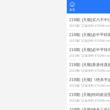
首页
219期: {天顺}买六不中
2023澳门正版资料 670288.co
219期: {天顺}必中平特
2023澳门正版资料 670288.co
219期: {天顺}必中平特
2023澳门正版资料 670288.co
219期: {天顺}香港传
2023澳门正版资料 670288.co
219期: {天顺}《绝杀
2023澳门正版资料 670288.co
219期: {天顺}特码前
2023澳门正版资料 670288.co
219期: {天顺}绝杀三肖