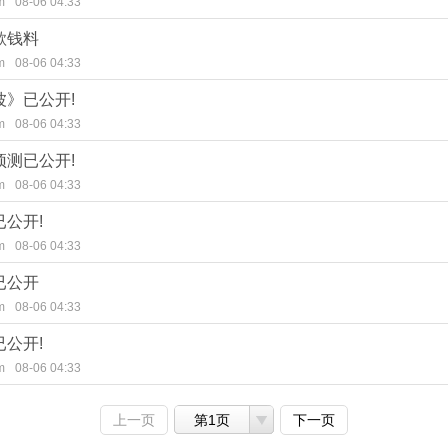
m
08-06 04:33
真欲钱料
m
08-06 04:33
半波》已公开!
m
08-06 04:33
后预测已公开!
m
08-06 04:33
已公开!
m
08-06 04:33
特已公开
m
08-06 04:33
已公开!
m
08-06 04:33
上一页
第1页
下一页