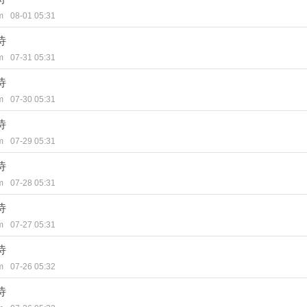
m
08-01 05:31
诗
m
07-31 05:31
诗
m
07-30 05:31
诗
m
07-29 05:31
诗
m
07-28 05:31
诗
m
07-27 05:31
诗
m
07-26 05:32
诗