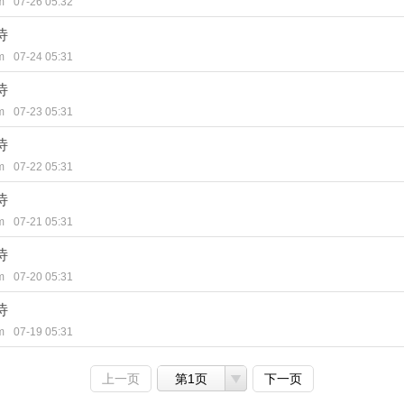
m
07-26 05:32
诗
m
07-24 05:31
诗
m
07-23 05:31
诗
m
07-22 05:31
诗
m
07-21 05:31
诗
m
07-20 05:31
诗
m
07-19 05:31
上一页
第1页
下一页