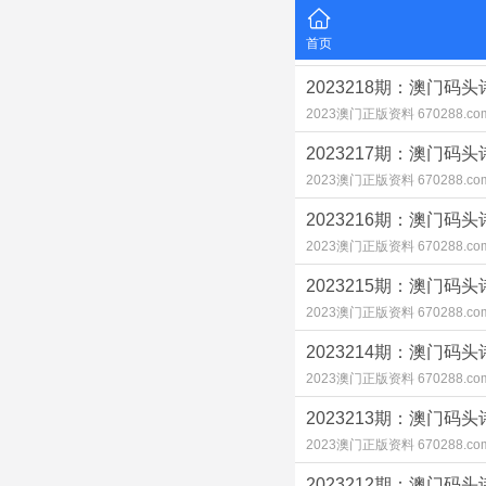
首页
2023218期：澳门码头
2023澳门正版资料 670288.co
2023217期：澳门码头
2023澳门正版资料 670288.co
2023216期：澳门码头
2023澳门正版资料 670288.co
2023215期：澳门码头
2023澳门正版资料 670288.co
2023214期：澳门码头
2023澳门正版资料 670288.co
2023213期：澳门码头
2023澳门正版资料 670288.co
2023212期：澳门码头