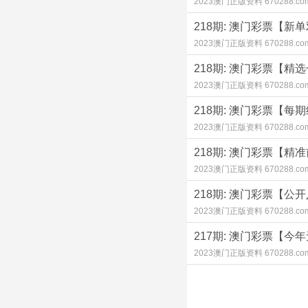
2023澳门正版资料 670288.co
218期: 澳门彩票【
2023澳门正版资料 670288.co
218期: 澳门彩票【
2023澳门正版资料 670288.co
218期: 澳门彩票【每
2023澳门正版资料 670288.co
218期: 澳门彩票【
2023澳门正版资料 670288.co
218期: 澳门彩票【
2023澳门正版资料 670288.co
217期: 澳门彩票【
2023澳门正版资料 670288.co