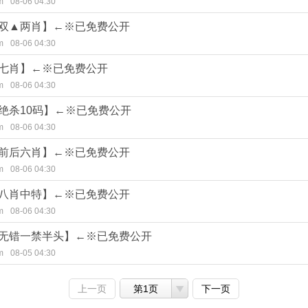
m
08-06 04:30
新单双▲两肖】←※已免费公开
m
08-06 04:30
精选七肖】←※已免费公开
m
08-06 04:30
期绝杀10码】←※已免费公开
m
08-06 04:30
精准前后六肖】←※已免费公开
m
08-06 04:30
公开八肖中特】←※已免费公开
m
08-06 04:30
今年无错一禁半头】←※已免费公开
m
08-05 04:30
上一页
第1页
下一页