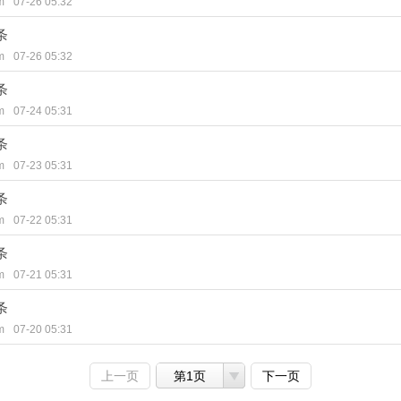
m
07-26 05:32
条
m
07-26 05:32
条
m
07-24 05:31
条
m
07-23 05:31
条
m
07-22 05:31
条
m
07-21 05:31
条
m
07-20 05:31
上一页
第1页
下一页