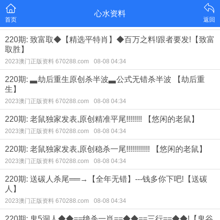
心水资料
首页
返回
220期: 致富取◆【精选平特肖】◆百万之料!跟者要发!【致富
取胜】
2023澳门正版资料 670288.com
08-08 04:34
220期: ▃劫后重生原创杀半波▃公式无错杀半波 【劫后重
生】
2023澳门正版资料 670288.com
08-08 04:34
220期: 老鼠独家发表,原创精准平尾!!!!!!!! 【悠闲的老鼠】
2023澳门正版资料 670288.com
08-08 04:34
220期: 老鼠独家发表,原创稳杀一尾!!!!!!!!!!!! 【悠闲的老鼠】
2023澳门正版资料 670288.com
08-08 04:34
220期: 送碳人杀尾══→【全年无错】---钱多你下吧!【送碳
人】
2023澳门正版资料 670288.com
08-08 04:34
220期: 鬼5洞人◆◆==绝杀一肖==◆◆==三行==◆◆!【鬼谷