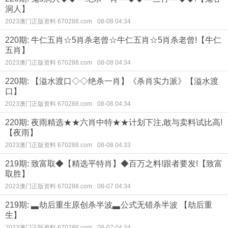
洞人】
2023澳门正版资料 670288.com
08-08 04:34
220期: 牛仁五肖☆5肖杀老曾☆牛仁五肖☆5肖杀老曾!【牛仁
五肖】
2023澳门正版资料 670288.com
08-08 04:34
220期: 【溢水渡口◇◇绝杀一肖】《杀肖实力派》【溢水渡
口】
2023澳门正版资料 670288.com
08-08 04:34
220期: 夜雨精选★★六肖中特★★计划下注,敢与卖料试比高!
【夜雨】
2023澳门正版资料 670288.com
08-08 04:33
219期: 致富取◆【精选平特肖】◆百万之料!跟者要发!【致富
取胜】
2023澳门正版资料 670288.com
08-07 04:34
219期: ▃劫后重生原创杀半波▃公式无错杀半波 【劫后重
生】
2023澳门正版资料 670288.com
08-07 04:34