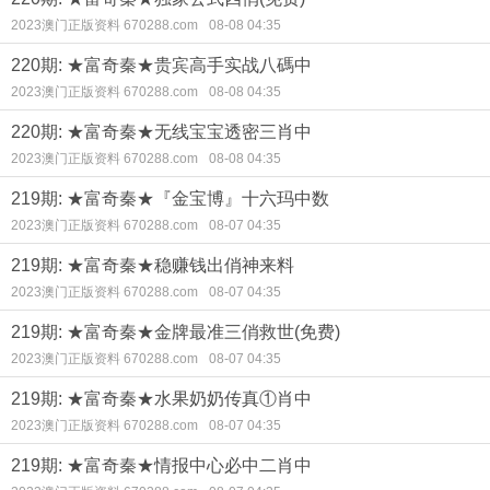
2023澳门正版资料 670288.com
08-08 04:35
220期: ★富奇秦★贵宾高手实战八碼中
2023澳门正版资料 670288.com
08-08 04:35
220期: ★富奇秦★无线宝宝透密三肖中
2023澳门正版资料 670288.com
08-08 04:35
219期: ★富奇秦★『金宝博』十六玛中数
2023澳门正版资料 670288.com
08-07 04:35
219期: ★富奇秦★稳赚钱出俏神来料
2023澳门正版资料 670288.com
08-07 04:35
219期: ★富奇秦★金牌最准三俏救世(免费)
2023澳门正版资料 670288.com
08-07 04:35
219期: ★富奇秦★水果奶奶传真①肖中
2023澳门正版资料 670288.com
08-07 04:35
219期: ★富奇秦★情报中心必中二肖中