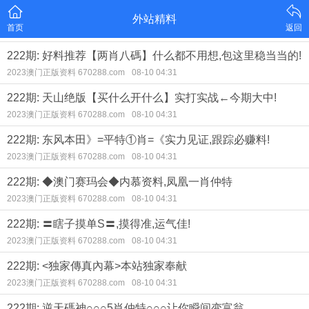
外站精料
首页
返回
222期: 好料推荐【两肖八碼】什么都不用想,包这里稳当当的!
2023澳门正版资料 670288.com
08-10 04:31
222期: 天山绝版【买什么开什么】实打实战←今期大中!
2023澳门正版资料 670288.com
08-10 04:31
222期: 东风本田》=平特①肖=《实力见证,跟踪必赚料!
2023澳门正版资料 670288.com
08-10 04:31
222期: ◆澳门赛玛会◆内慕资料,凤凰一肖仲特
2023澳门正版资料 670288.com
08-10 04:31
222期: 〓瞎子摸单S〓,摸得准,运气佳!
2023澳门正版资料 670288.com
08-10 04:31
222期: <独家傳真內幕>本站独家奉献
2023澳门正版资料 670288.com
08-10 04:31
222期: 逆天碼神○○○5肖仲特○○○让你瞬间变富翁