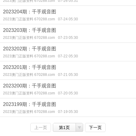
2023澳门正版资料 670288.com
07-26 05:31
2023204期：千手观音图
2023澳门正版资料 670288.com
07-24 05:30
2023203期：千手观音图
2023澳门正版资料 670288.com
07-23 05:30
2023202期：千手观音图
2023澳门正版资料 670288.com
07-22 05:30
2023201期：千手观音图
2023澳门正版资料 670288.com
07-21 05:30
2023200期：千手观音图
2023澳门正版资料 670288.com
07-20 05:30
2023199期：千手观音图
2023澳门正版资料 670288.com
07-19 05:30
上一页
第1页
下一页