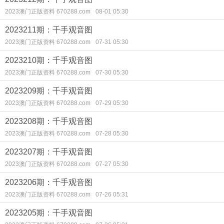
2023澳门正版资料 670288.com
08-01 05:30
2023211期：千手观音图
2023澳门正版资料 670288.com
07-31 05:30
2023210期：千手观音图
2023澳门正版资料 670288.com
07-30 05:30
2023209期：千手观音图
2023澳门正版资料 670288.com
07-29 05:30
2023208期：千手观音图
2023澳门正版资料 670288.com
07-28 05:30
2023207期：千手观音图
2023澳门正版资料 670288.com
07-27 05:30
2023206期：千手观音图
2023澳门正版资料 670288.com
07-26 05:31
2023205期：千手观音图