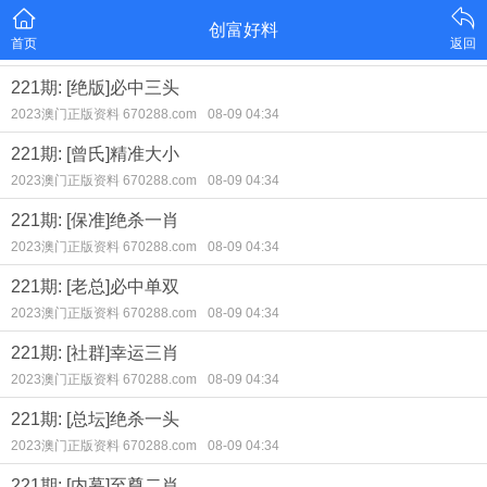
创富好料
首页
返回
221期: [绝版]必中三头
2023澳门正版资料 670288.com
08-09 04:34
221期: [曾氏]精准大小
2023澳门正版资料 670288.com
08-09 04:34
221期: [保准]绝杀一肖
2023澳门正版资料 670288.com
08-09 04:34
221期: [老总]必中单双
2023澳门正版资料 670288.com
08-09 04:34
221期: [社群]幸运三肖
2023澳门正版资料 670288.com
08-09 04:34
221期: [总坛]绝杀一头
2023澳门正版资料 670288.com
08-09 04:34
221期: [内幕]至尊二肖