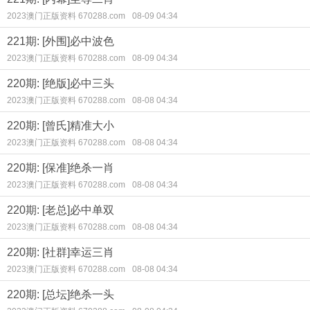
2023澳门正版资料 670288.com
08-09 04:34
221期: [外围]必中波色
2023澳门正版资料 670288.com
08-09 04:34
220期: [绝版]必中三头
2023澳门正版资料 670288.com
08-08 04:34
220期: [曾氏]精准大小
2023澳门正版资料 670288.com
08-08 04:34
220期: [保准]绝杀一肖
2023澳门正版资料 670288.com
08-08 04:34
220期: [老总]必中单双
2023澳门正版资料 670288.com
08-08 04:34
220期: [社群]幸运三肖
2023澳门正版资料 670288.com
08-08 04:34
220期: [总坛]绝杀一头