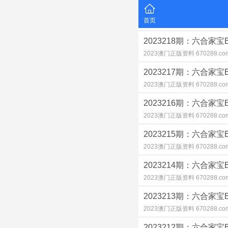
首页
2023218期：六合家宝
2023澳门正版资料 670288.co
2023217期：六合家宝
2023澳门正版资料 670288.co
2023216期：六合家宝
2023澳门正版资料 670288.co
2023215期：六合家宝
2023澳门正版资料 670288.co
2023214期：六合家宝
2023澳门正版资料 670288.co
2023213期：六合家宝
2023澳门正版资料 670288.co
2023212期：六合家宝