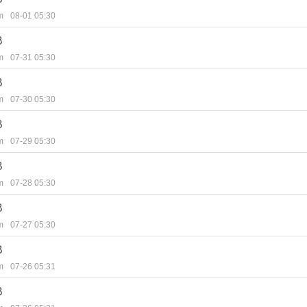
m
08-01 05:30
B
m
07-31 05:30
B
m
07-30 05:30
B
m
07-29 05:30
B
m
07-28 05:30
B
m
07-27 05:30
B
m
07-26 05:31
B