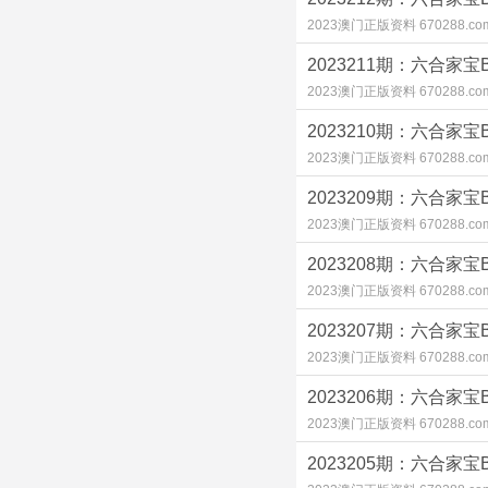
2023澳门正版资料 670288.co
2023211期：六合家宝
2023澳门正版资料 670288.co
2023210期：六合家宝
2023澳门正版资料 670288.co
2023209期：六合家宝
2023澳门正版资料 670288.co
2023208期：六合家宝
2023澳门正版资料 670288.co
2023207期：六合家宝
2023澳门正版资料 670288.co
2023206期：六合家宝
2023澳门正版资料 670288.co
2023205期：六合家宝