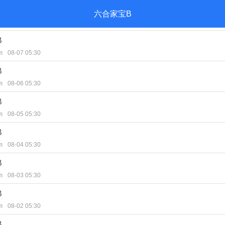
六合家宝B
B
m
08-07 05:30
B
m
08-06 05:30
B
m
08-05 05:30
B
m
08-04 05:30
B
m
08-03 05:30
B
m
08-02 05:30
B