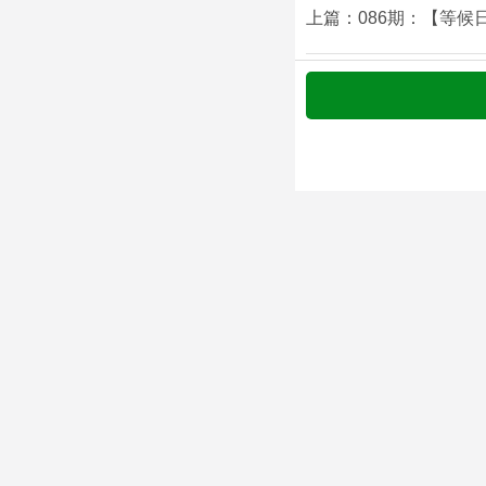
上篇：086期：【等候