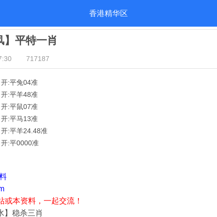
香港精华区
藏风】平特一肖
:30
717187
开:平兔04准
开:平羊48准
开:平鼠07准
开:平马13准
开:平羊24.48准
开:平0000准
资料
m
站或本资料，一起交流！
四水】稳杀三肖