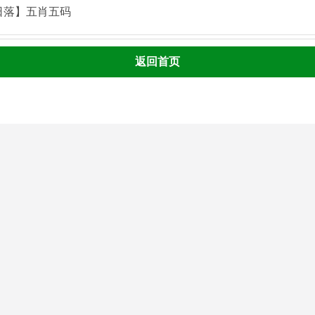
日落】五肖五码
返回首页