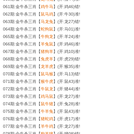
061期:金牛杀三肖【
鸡牛马
】(开:鸡46)错!
062期:金牛杀三肖【
鼠马鸡
】(开:牛30)准!
063期:金牛杀三肖【
马龙兔
】(开:龙27)错!
064期:金牛杀三肖【
蛇狗鼠
】(开:马01)准!
065期:金牛杀三肖【
牛狗龙
】(开:羊24)准!
066期:金牛杀三肖【
羊兔鼠
】(开:鸡46)准!
067期:金牛杀三肖【
猪狗羊
】(开:鸡10)准!
068期:金牛杀三肖【
兔虎羊
】(开:虎29)错!
069期:金牛杀三肖【
龙羊虎
】(开:猴35)准!
070期:金牛杀三肖【
鼠马猴
】(开:马13)错!
071期:金牛杀三肖【
猴牛虎
】(开:鼠43)准!
072期:金牛杀三肖【
牛鼠龙
】(开:猪44)准!
073期:金牛杀三肖【
鸡马鼠
】(开:龙27)准!
074期:金牛杀三肖【
鼠牛猪
】(开:兔28)准!
075期:金牛杀三肖【
牛羊兔
】(开:鼠43)准!
076期:金牛杀三肖【
猪蛇鸡
】(开:虎17)准!
077期:金牛杀三肖【
羊牛鸡
】(开:龙27)准!
078期:金牛杀三肖【
狗羊猪
】(开:猪08)错!