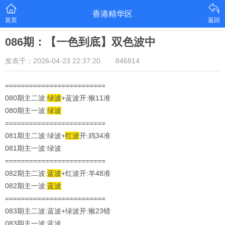
香港精华区
首页
返回
086期：【一色到底】双色波中
发表于：2026-04-23 22:37:20
846814
=========================
080期主二波:
绿波
+蓝波开:猴11准
080期主一波:
绿波
=========================
081期主二波:绿波+
红波
开:鸡34准
081期主一波:绿波
=========================
082期主二波:
蓝波
+红波开:羊48准
082期主一波:
蓝
波
=========================
083期主二波:蓝波+绿波开:猴23错
083期主一波:蓝波